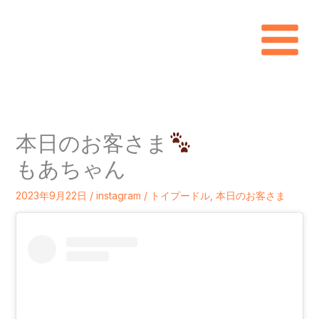
内
容
を
ス
キ
本日のお客さま
ッ
もあちゃん
プ
2023年9月22日
/
instagram
/
トイプードル
,
本日のお客さま