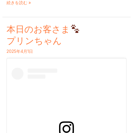
続きを読む »
本日のお客さま
本
日
プリンちゃん
の
2025年4月1日
お
客
さ
ま
プ
リ
ン