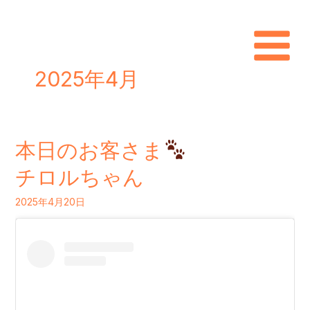
内
容
を
2025年4月
ス
キ
ッ
本日のお客さま
プ
本
日
チロルちゃん
の
2025年4月20日
お
客
さ
ま