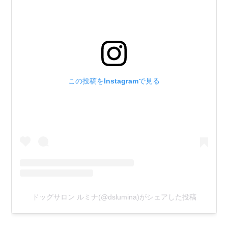
チ
ロ
ル
ち
この投稿をInstagramで見る
ゃ
ん
ドッグサロン ルミナ(@dslumina)がシェアした投稿