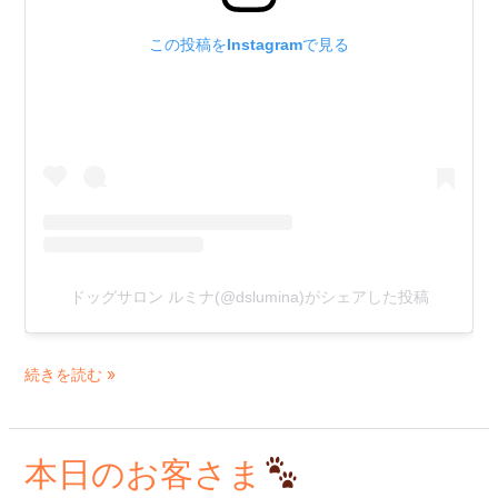
ん
この投稿をInstagramで見る
ドッグサロン ルミナ(@dslumina)がシェアした投稿
続きを読む »
本日のお客さま
本