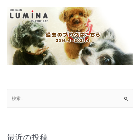
検
索
対
象
:
最近の投稿