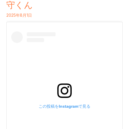
日
守くん
の
2025年8月1日
お
客
さ
ま
守
く
ん
この投稿をInstagramで見る