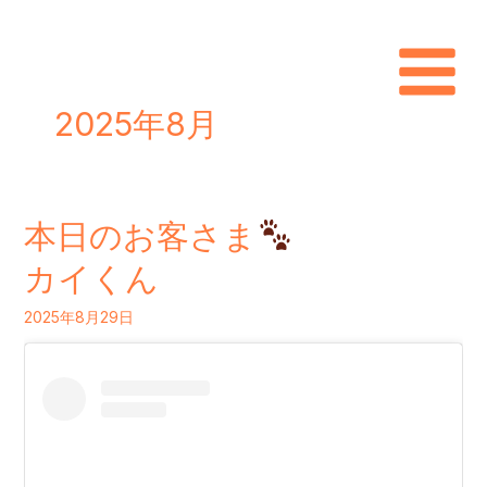
内
容
を
2025年8月
ス
キ
ッ
本日のお客さま
プ
本
日
カイくん
の
2025年8月29日
お
客
さ
ま