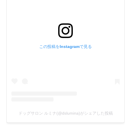
カ
イ
く
ん
この投稿をInstagramで見る
ドッグサロン ルミナ(@dslumina)がシェアした投稿