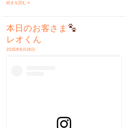
続きを読む »
本日のお客さま
本
日
レオくん
の
2025年8月26日
お
客
さ
ま
レ
オ
く