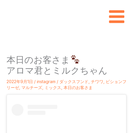
内
容
を
ス
キ
本日のお客さま
ッ
アロマ君とミルクちゃん
プ
2022年9月1日
/
instagram
/
ダックスフンド
,
チワワ
,
ビションフ
リーゼ
,
マルチーズ
,
ミックス
,
本日のお客さま