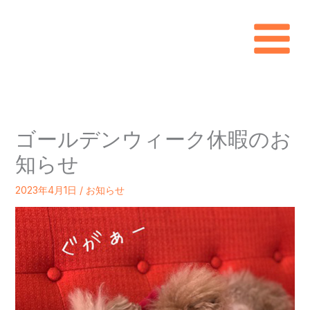
内
容
を
ス
キ
ゴールデンウィーク休暇のお
ッ
知らせ
プ
2023年4月1日
/
お知らせ