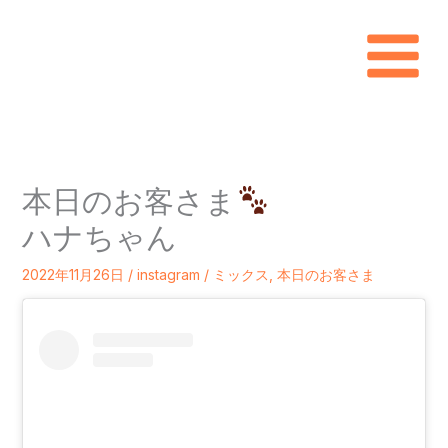
内
容
を
ス
キ
本日のお客さま
ッ
ハナちゃん
プ
2022年11月26日
/
instagram
/
ミックス
,
本日のお客さま