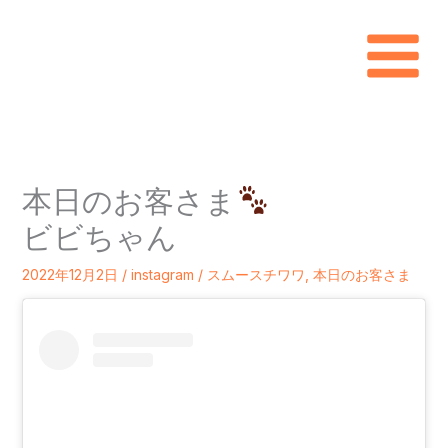
内
容
を
ス
キ
本日のお客さま
ッ
ビビちゃん
プ
2022年12月2日
/
instagram
/
スムースチワワ
,
本日のお客さま