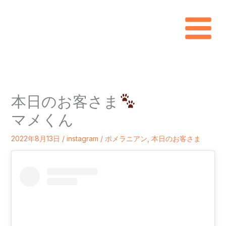
内
容
を
ス
キ
本日のお客さま
ッ
マメくん
プ
2022年8月13日
/
instagram
/
ポメラニアン
,
本日のお客さま