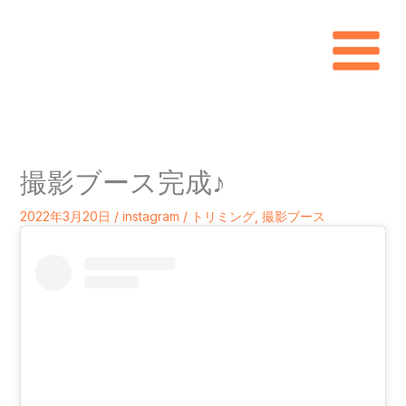
内
容
を
ス
キ
撮影ブース完成♪
ッ
プ
2022年3月20日
/
instagram
/
トリミング
,
撮影ブース