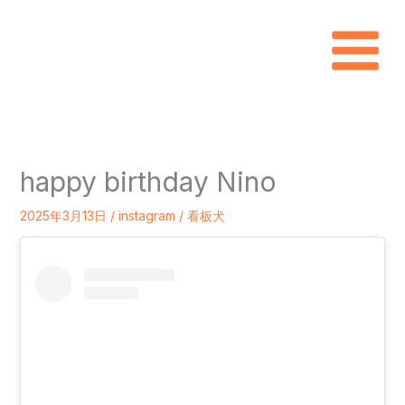
内
容
を
ス
キ
happy birthday Nino
ッ
プ
2025年3月13日
/
instagram
/
看板犬